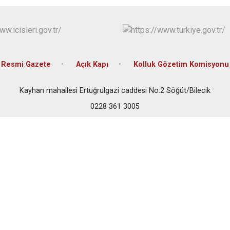
Pazaryeri
Söğüt
Yenipazar
Resmi Gazete
Açık Kapı
Kolluk Gözetim Komisyonu
Kayhan mahallesi Ertuğrulgazi caddesi No:2 Söğüt/Bilecik
0228 361 3005