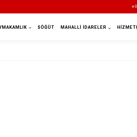
e-D
YMAKAMLIK
SÖĞÜT
MAHALLİ İDARELER
HİZMET
Bilecik
Bozüyük
Gölpazarı
İnhisar
Osmaneli