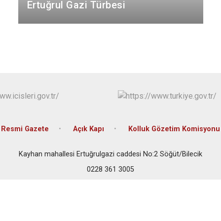
Pazaryeri
Ertuğrul Gazi Türbesi
Söğüt
Yenipazar
Resmi Gazete
Açık Kapı
Kolluk Gözetim Komisyonu
Kayhan mahallesi Ertuğrulgazi caddesi No:2 Söğüt/Bilecik
0228 361 3005