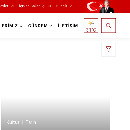
evlet
İçişleri Bakanlığı
Bilecik
LERİMİZ
GÜNDEM
İLETİŞİM
31
°C
Kültür
|
Tarih