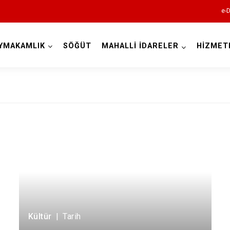
e-D
YMAKAMLIK
SÖĞÜT
MAHALLİ İDARELER
HİZMET
Bilecik
Bozüyük
Gölpazarı
İnhisar
Osmaneli
Kültür
|
Tarih