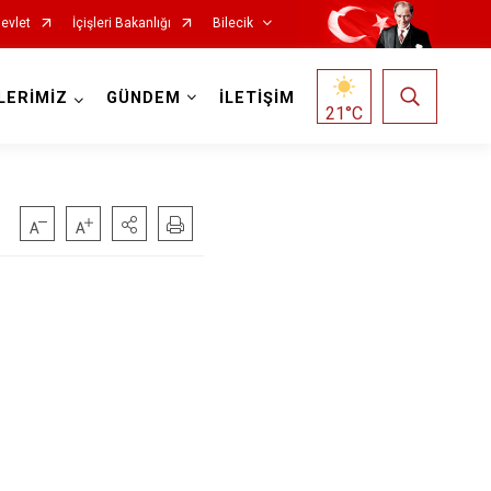
evlet
İçişleri Bakanlığı
Bilecik
LERİMİZ
GÜNDEM
İLETİŞİM
21
°C