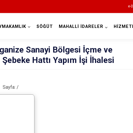
e-D
YMAKAMLIK
SÖĞÜT
MAHALLİ İDARELER
HİZMET
Bilecik
rganize Sanayi Bölgesi İçme ve
Şebeke Hattı Yapım İşi İhalesi
Sayfa:
/
Bozüyük
Gölpazarı
İnhisar
Osmaneli