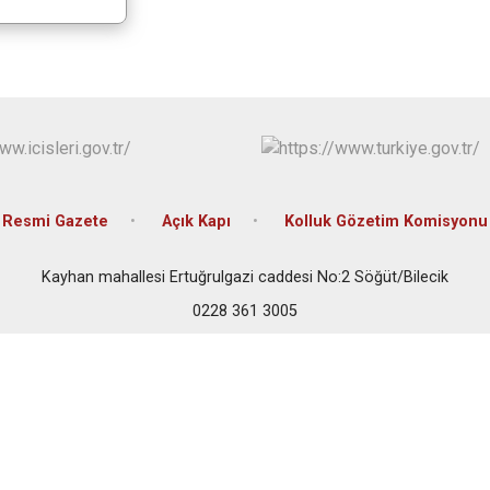
Pazaryeri
Söğüt
Yenipazar
Resmi Gazete
Açık Kapı
Kolluk Gözetim Komisyonu
Kayhan mahallesi Ertuğrulgazi caddesi No:2 Söğüt/Bilecik
0228 361 3005